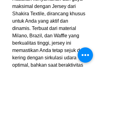
maksimal dengan Jersey dari
Shakira Textile, dirancang khusus
untuk Anda yang aktif dan
dinamis. Terbuat dari material
Milano, Brazil, dan Waffle yang
berkualitas tinggi, jersey ini
memastikan Anda tetap sejuk dan
kering dengan sirkulasi udara
optimal, bahkan saat beraktivitas
intens di Purwakarta yang sering
panas. Desain yang tidak hanya
mendukung setiap gerakan Anda,
tetapi juga membuat Anda tampil
percaya diri di lapangan, gym,
olahraga, atau saat bersantai,
tersedia dalam berbagai pilihan
motif menarik yang siap
melengkapi gaya Anda.