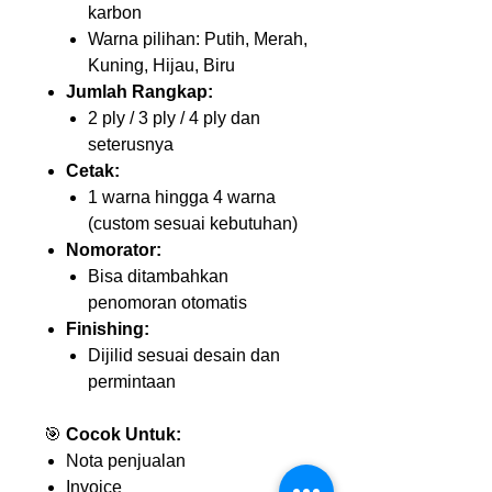
karbon
Warna pilihan: Putih, Merah,
Kuning, Hijau, Biru
Jumlah Rangkap:
2 ply / 3 ply / 4 ply dan
seterusnya
Cetak:
1 warna hingga 4 warna
(custom sesuai kebutuhan)
Nomorator:
Bisa ditambahkan
penomoran otomatis
Finishing:
Dijilid sesuai desain dan
permintaan
🎯
Cocok Untuk:
Nota penjualan
Invoice