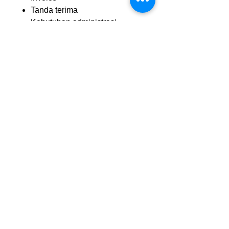
Tanda terima
Kebutuhan administrasi
UMKM, toko, kantor, hingga
instansi
📝
Catatan Tambahan:
Bisa custom desain & logo
usaha
Free template desain
Cetakan rapi dan tahan lama
Kalau kamu butuh versi katalog,
konten promosi, atau template
desain untuk produk nota ini,
tinggal bilang ya!