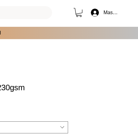
Masuk
l
 230gsm