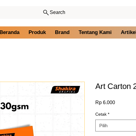
Search
Beranda
Produk
Brand
Tentang Kami
Artike
Art Carton
Harga
Rp 6.000
Cetak
*
Pilih