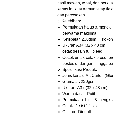
hasil mewah, tebal, dan berkua
kertas ini kuat namun tetap fl
dan percetakan.
✨ Kelebihan:
Permukaan halus & mengkilap
berwarna maksimal
Ketebalan 230gsm → kokoh,
Ukuran A3+ (32 x 48 cm) → l
cetak desain full bleed
Cocok untuk cetak brosur pr
poster, undangan, hingga p
📌 Spesifikasi Produk:
Jenis kertas: Art Carton (Glo
Gramatur: 230gsm
Ukuran: A3+ (32 x 48 cm)
Warna dasar: Putih
Permukaan: Licin & mengki
Cetak: 1 sisi \ 2 sisi
Cutting : Diecutt